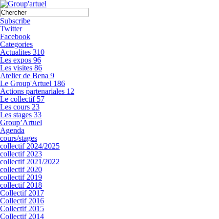
Subscribe
Twitter
Facebook
Categories
Actualites
310
Les expos
96
Les visites
86
Atelier de Bena
9
Le Group'Artuel
186
Actions partenariales
12
Le collectif
57
Les cours
23
Les stages
33
Group’Artuel
Agenda
cours/stages
collectif 2024/2025
collectif 2023
collectif 2021/2022
collectif 2020
collectif 2019
collectif 2018
Collectif 2017
Collectif 2016
Collectif 2015
Collectif 2014