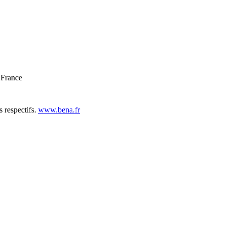
 France
s respectifs.
www.bena.fr