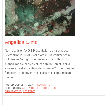
Angelica Olmo
Nom d’artiste : ANGIE Présentation de l’artiste pour
l’exposition 2013 du Group’Artuel J’ai commencé à
peindre au Portugal pendant mes temps libres. Je
prends des cours de peinture depuis 1 an et je suis
arrivée à l’atelier de Béna début mai 2013. Je cherche
à m’exprimer à travers mes toiles. C’est pour moi un
moment […]
POSTED: JUIN 18TH, 2013 ˑ
4 COMMENTS
FILLED UNDER:
ACTUALITES
,
LE COLLECTIF
,
LE
GROUP'ARTUEL
,
LES EXPOS