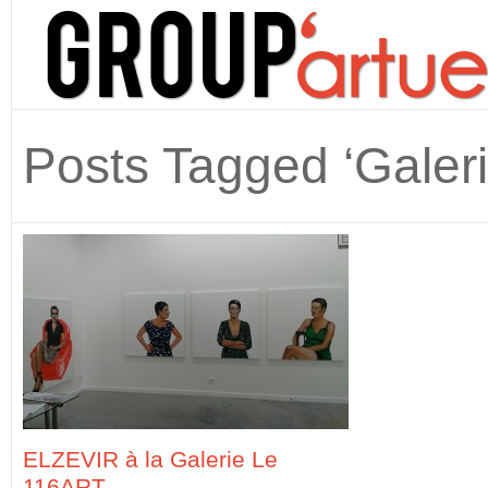
Posts Tagged ‘Galer
ELZEVIR à la Galerie Le
116ART