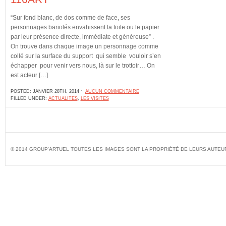
“Sur fond blanc, de dos comme de face, ses
personnages bariolés envahissent la toile ou le papier
par leur présence directe, immédiate et généreuse” .
On trouve dans chaque image un personnage comme
collé sur la surface du support qui semble vouloir s’en
échapper pour venir vers nous, là sur le trottoir… On
est acteur […]
POSTED: JANVIER 28TH, 2014 ˑ
AUCUN COMMENTAIRE
FILLED UNDER:
ACTUALITES
,
LES VISITES
© 2014 GROUP'ARTUEL TOUTES LES IMAGES SONT LA PROPRIÉTÉ DE LEURS AUTEU