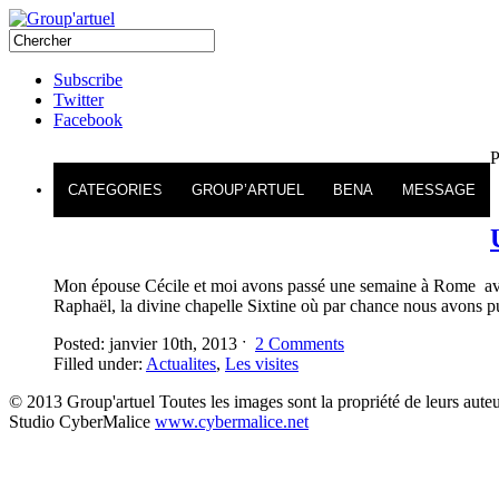
Subscribe
Twitter
Facebook
P
CATEGORIES
GROUP’ARTUEL
BENA
MESSAGE
Mon épouse Cécile et moi avons passé une semaine à Rome avant
Raphaël, la divine chapelle Sixtine où par chance nous avons pu 
Posted: janvier 10th, 2013 ˑ
2 Comments
Filled under:
Actualites
,
Les visites
© 2013 Group'artuel Toutes les images sont la propriété de leurs auteu
Studio CyberMalice
www.cybermalice.net