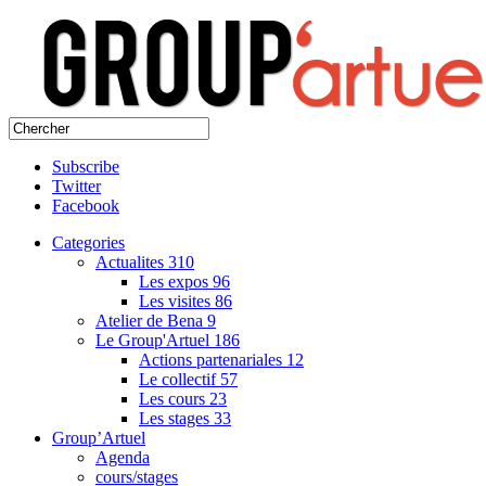
Subscribe
Twitter
Facebook
Categories
Actualites
310
Les expos
96
Les visites
86
Atelier de Bena
9
Le Group'Artuel
186
Actions partenariales
12
Le collectif
57
Les cours
23
Les stages
33
Group’Artuel
Agenda
cours/stages