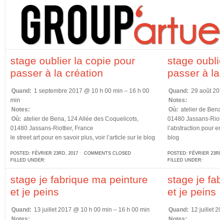
stage oublier la copie pour
stage oubli
passer à la création
passer à la
Quand:
1 septembre 2017 @ 10 h 00 min – 16 h 00
Quand:
29 août 20
min
Notes:
Notes:
Où:
atelier de Bena
Où:
atelier de Bena, 124 Allée des Coquelicots,
01480 Jassans-Riott
01480 Jassans-Riottier, France
l’abstraction pour en
le street art pour en savoir plus, voir l’article sur le blog
blog
POSTED: FÉVRIER 23RD, 2017 ˑ
COMMENTS CLOSED
POSTED: FÉVRIER 23RD
FILLED UNDER:
FILLED UNDER:
stage je fabrique ma peinture
stage je fa
et je peins
et je peins
Quand:
13 juillet 2017 @ 10 h 00 min – 16 h 00 min
Quand:
12 juillet 
Notes:
Notes: