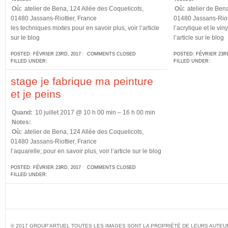
Où:
atelier de Bena, 124 Allée des Coquelicots,
Où:
atelier de Bena
01480 Jassans-Riottier, France
01480 Jassans-Riott
les techniques mixtes pour en savoir plus, voir l’article
l’acrylique et le vin
sur le blog
l’article sur le blog
POSTED: FÉVRIER 23RD, 2017 ˑ
COMMENTS CLOSED
POSTED: FÉVRIER 23RD
FILLED UNDER:
FILLED UNDER:
stage je fabrique ma peinture
et je peins
Quand:
10 juillet 2017 @ 10 h 00 min – 16 h 00 min
Notes:
Où:
atelier de Bena, 124 Allée des Coquelicots,
01480 Jassans-Riottier, France
l’aquarelle; pour en savoir plus, voir l’article sur le blog
POSTED: FÉVRIER 23RD, 2017 ˑ
COMMENTS CLOSED
FILLED UNDER:
© 2017 GROUP'ARTUEL TOUTES LES IMAGES SONT LA PROPRIÉTÉ DE LEURS AUTEU