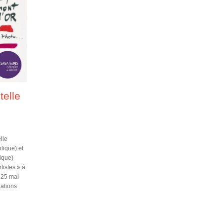
telle
lle
lique) et
ique)
tistes » à
 25 mai
ations