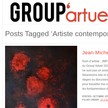
Posts Tagged ‘Artiste contempor
Jean-Miche​
Nom d’artiste : JMP
du Group’Artuel 201
ne suis pas un assi
Néanmoins elle m’a
stages ou discussion
pour travailler ma c
les fondamentaux d
POSTED: OCTOBRE 15T
FILLED UNDER:
LE COL