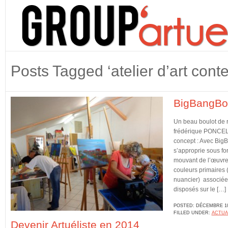
Posts Tagged ‘atelier d’art cont
BigBangBou
Un beau boulot de r
frédérique PONCELI
concept : Avec Big
s’approprie sous for
mouvant de l’œuvre 
couleurs primaires 
nuancier) associées
disposés sur le […]
POSTED: DÉCEMBRE 10
FILLED UNDER:
ACTUA
Devenir Artuéliste en 2014