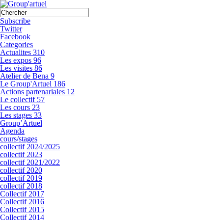
Subscribe
Twitter
Facebook
Categories
Actualites
310
Les expos
96
Les visites
86
Atelier de Bena
9
Le Group'Artuel
186
Actions partenariales
12
Le collectif
57
Les cours
23
Les stages
33
Group’Artuel
Agenda
cours/stages
collectif 2024/2025
collectif 2023
collectif 2021/2022
collectif 2020
collectif 2019
collectif 2018
Collectif 2017
Collectif 2016
Collectif 2015
Collectif 2014