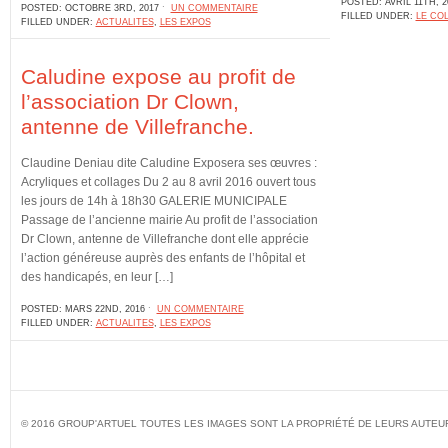
POSTED: AVRIL 11TH, 2
POSTED: OCTOBRE 3RD, 2017 ˑ
UN COMMENTAIRE
FILLED UNDER:
LE COL
FILLED UNDER:
ACTUALITES
,
LES EXPOS
Caludine expose au profit de
l’association Dr Clown,
antenne de Villefranche.
Claudine Deniau dite Caludine Exposera ses œuvres :
Acryliques et collages Du 2 au 8 avril 2016 ouvert tous
les jours de 14h à 18h30 GALERIE MUNICIPALE
Passage de l’ancienne mairie Au profit de l’association
Dr Clown, antenne de Villefranche dont elle apprécie
l’action généreuse auprès des enfants de l’hôpital et
des handicapés, en leur […]
POSTED: MARS 22ND, 2016 ˑ
UN COMMENTAIRE
FILLED UNDER:
ACTUALITES
,
LES EXPOS
© 2016 GROUP'ARTUEL TOUTES LES IMAGES SONT LA PROPRIÉTÉ DE LEURS AUTEU