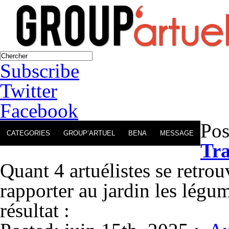
Subscribe
Twitter
Facebook
Pos
CATEGORIES
GROUP’ARTUEL
BENA
MESSAGE
Tra
Quant 4 artuélistes se retrou
rapporter au jardin les lég
résultat :