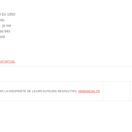
14 En 1950
 du
. je me
as très
ont
UP'ARTUEL
NT LA PROPRIÉTÉ DE LEURS AUTEURS RESPECTIFS.
WWW.BENA.FR