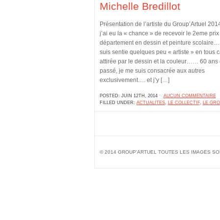
Michelle Bredillot
Présentation de l’artiste du Group’Artuel 20
j’ai eu la « chance » de recevoir le 2eme prix
département en dessin et peinture scolaire….
suis sentie quelques peu « artiste » en tous c
attirée par le dessin et la couleur…… 60 ans 
passé, je me suis consacrée aux autres
exclusivement…. et j’y […]
POSTED: JUIN 12TH, 2014 ˑ
AUCUN COMMENTAIRE
FILLED UNDER:
ACTUALITES
,
LE COLLECTIF
,
LE GRO
© 2014 GROUP'ARTUEL TOUTES LES IMAGES SO