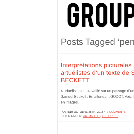
Posts Tagged ‘per
Interprétations picturales
artuélistes d’un texte de 
BECKETT
4 artuélistes ont travaillé sur un passage d’un
Samuel Beckett : En attendant GODOT. Voici l
en images.
POSTED: OCTOBRE 25TH, 2016 ˑ
8 COMMENTS
FILLED UNDER:
ACTUALITES
,
LES COURS