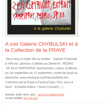
A voir Galerie CHYBULSKI et à
la Collection de la PRAYE
Deux lieux à visiter dès la rentrée : Galerie Chybulski
à Ville sur Jarnioux 3 artistes du Street Art : PEDRO
SP-38 et YARPSPRAY (pochoiristes, colleur d’affiche)
du 1er septembre au 15 septembre, ouvert de jeudi au
dimanche. www.chybulski.eu/Francais/fville.htm
Collection de la Praye à Fareins Expo “Airs, eaux &
lieux” : Emmélie Adilon + Anne Commet […]
POSTED: AOÛT 30TH, 2013 ˑ
AUCUN COMMENTAIRE
FILLED UNDER:
ACTUALITES