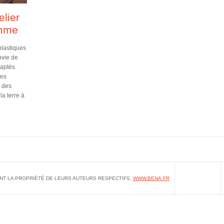
lier
amme
plastiques
nvie de
adaptés.
res
, des
a terre à
NT LA PROPRIÉTÉ DE LEURS AUTEURS RESPECTIFS.
WWW.BENA.FR