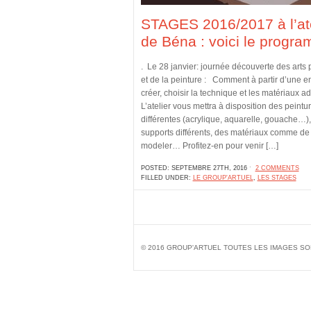
STAGES 2016/2017 à l’ate
de Béna : voici le progr
. Le 28 janvier: journée découverte des arts 
et de la peinture : Comment à partir d’une e
créer, choisir la technique et les matériaux 
L’atelier vous mettra à disposition des peintu
différentes (acrylique, aquarelle, gouache…)
supports différents, des matériaux comme de l
modeler… Profitez-en pour venir […]
POSTED: SEPTEMBRE 27TH, 2016 ˑ
2 COMMENTS
FILLED UNDER:
LE GROUP'ARTUEL
,
LES STAGES
© 2016 GROUP'ARTUEL TOUTES LES IMAGES SO