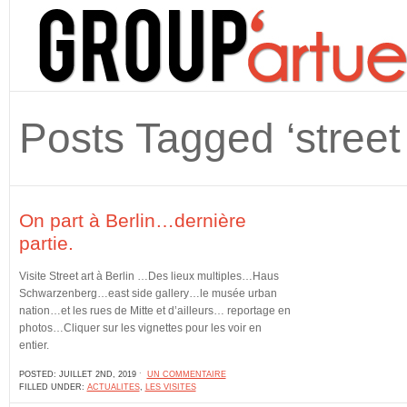
Posts Tagged ‘street 
On part à Berlin…dernière
partie.
Visite Street art à Berlin …Des lieux multiples…Haus
Schwarzenberg…east side gallery…le musée urban
nation…et les rues de Mitte et d’ailleurs… reportage en
photos…Cliquer sur les vignettes pour les voir en
entier.
POSTED: JUILLET 2ND, 2019 ˑ
UN COMMENTAIRE
FILLED UNDER:
ACTUALITES
,
LES VISITES