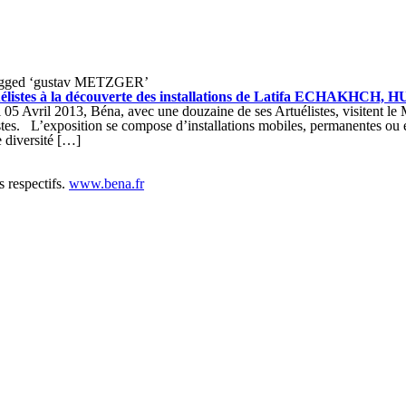
agged ‘gustav METZGER’
uélistes à la découverte des installations de Latifa ECHAKH
 05 Avril 2013, Béna, avec une douzaine de ses Artuélistes, visitent l
tistes. L’exposition se compose d’installations mobiles, permanentes ou 
e diversité […]
s respectifs.
www.bena.fr