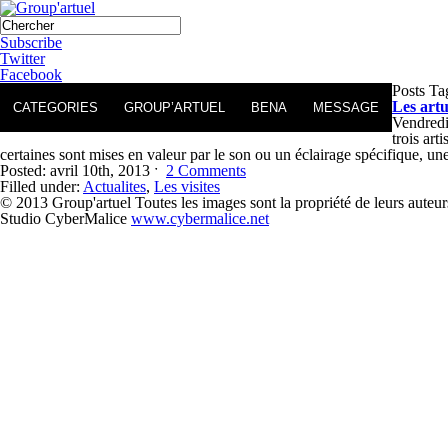
Subscribe
Twitter
Facebook
Posts T
Les art
CATEGORIES
GROUP’ARTUEL
BENA
MESSAGE
Vendredi
trois ar
certaines sont mises en valeur par le son ou un éclairage spécifique, un
Posted: avril 10th, 2013 ˑ
2 Comments
Filled under:
Actualites
,
Les visites
© 2013 Group'artuel Toutes les images sont la propriété de leurs auteur
Studio CyberMalice
www.cybermalice.net