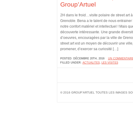
Group’Artuel
2H dans le froid…visite polaire de street art à
Grenoble. Bena a le talent de nous entrainer 
notre confort matériel et intellectuel ! Mais qu
découverte intéressante. Une grande diversit
d’oeuvres, encouragées par la ville de Greno
street art est un moyen de découvrir une ville,
promener, d’exercer sa curiosité […]
POSTED: DÉCEMBRE 20TH, 2016 ˑ
UN COMMENTAIR
FILLED UNDER:
ACTUALITES
,
LES VISITES
© 2016 GROUP'ARTUEL TOUTES LES IMAGES SO