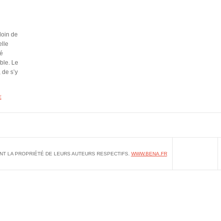
loin de
elle
é
ble. Le
 de s’y
E
NT LA PROPRIÉTÉ DE LEURS AUTEURS RESPECTIFS.
WWW.BENA.FR