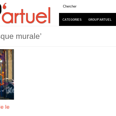
CATEGORIES
GROUP’ARTUEL
sque murale’
le le