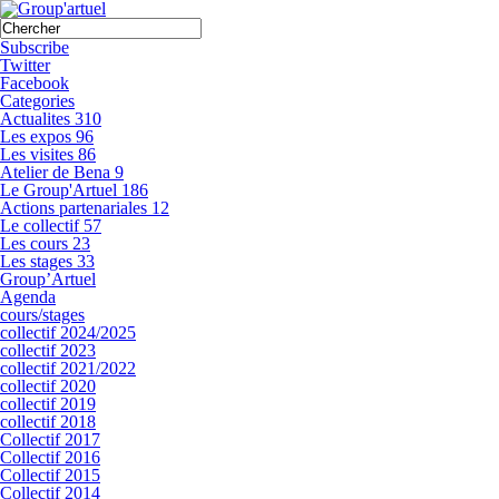
Subscribe
Twitter
Facebook
Categories
Actualites
310
Les expos
96
Les visites
86
Atelier de Bena
9
Le Group'Artuel
186
Actions partenariales
12
Le collectif
57
Les cours
23
Les stages
33
Group’Artuel
Agenda
cours/stages
collectif 2024/2025
collectif 2023
collectif 2021/2022
collectif 2020
collectif 2019
collectif 2018
Collectif 2017
Collectif 2016
Collectif 2015
Collectif 2014