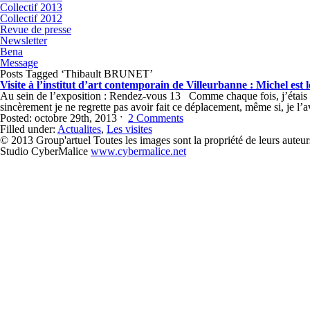
Collectif 2013
Collectif 2012
Revue de presse
Newsletter
Bena
Message
Posts Tagged ‘Thibault BRUNET’
Visite à l’institut d’art contemporain de Villeurbanne : Michel est 
Au sein de l’exposition : Rendez-vous 13 Comme chaque fois, j’étais trè
sincèrement je ne regrette pas avoir fait ce déplacement, même si, je l’a
Posted: octobre 29th, 2013 ˑ
2 Comments
Filled under:
Actualites
,
Les visites
© 2013 Group'artuel Toutes les images sont la propriété de leurs auteur
Studio CyberMalice
www.cybermalice.net