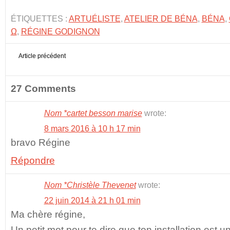
ÉTIQUETTES :
ARTUÉLISTE
,
ATELIER DE BÉNA
,
BÉNA
,
Ω
,
RÉGINE GODIGNON
Article précédent
27 Comments
Nom *cartet besson marise
wrote:
8 mars 2016 à 10 h 17 min
bravo Régine
Répondre
Nom *Christèle Thevenet
wrote:
22 juin 2014 à 21 h 01 min
Ma chère régine,
Un petit mot pour te dire que ton installation est u