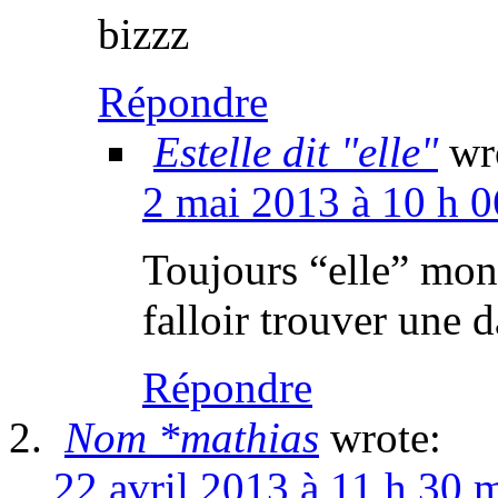
bizzz
Répondre
Estelle dit "elle"
wr
2 mai 2013 à 10 h 
Toujours “elle” mo
falloir trouver une d
Répondre
Nom *mathias
wrote:
22 avril 2013 à 11 h 30 