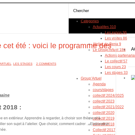
Categories
Actualites
310
Les expos
96
Les visites
86
le cet été : voici le programme des
Atelier de Bena
9
A
Le Group'Artuel
186
Actions partenari
Le collectif
57
ARTUEL
,
LES STAGES
ˑ
2 COMMENTS
Les cours
23
Les stages
33
Group’Artuel
Agenda
cours/stages
maine
collectif 2024/2025
collectif 2023
t 2018 :
collectif 2021/2022
collectif 2020
e en extérieur. Apprendre à regarder, à choisir son thème et à
collectif 2019
ller son sujet à l’atelier. Que choisir, comment cadrer …Elaboration
collectif 2018
née.
Collectif 2017