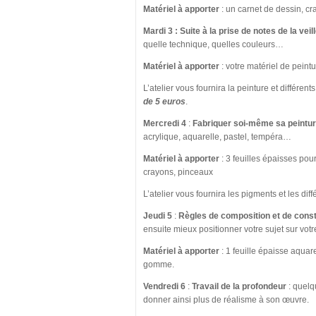
Matériel à apporter
: un carnet de dessin, c
Mardi 3
: Suite à la prise de notes de la veil
quelle technique, quelles couleurs…
Matériel à apporter
: votre matériel de peint
L’atelier vous fournira la peinture et différe
de 5 euros
.
Mercredi 4
:
Fabriquer soi-même sa peintu
acrylique, aquarelle, pastel, tempéra…
Matériel à apporter
: 3 feuilles épaisses pour
crayons, pinceaux
L’atelier vous fournira les pigments et les diff
Jeudi 5
:
Règles de composition et de const
ensuite mieux positionner votre sujet sur votr
Matériel à apporter
: 1 feuille épaisse aquare
gomme.
Vendredi 6
:
Travail de la profondeur
: quelqu
donner ainsi plus de réalisme à son œuvre.