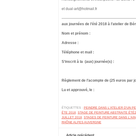
et dual-art@hotmail.fr
————————————————————
aux journées de l’été 2018 à l’atelier de Bé
Nom et prénom :
Adresse :
Téléphone et mail :
S’inscrit à la (aux) journée(s) :
Règlement de l’acompte de (25 euros par jou
Lu et approuvé, le 
ÉTIQUETTES :
PEINDRE DANS L'ATELIER D'UN P
ÉTE 2018
,
STAGE DE PEINTURE ABSTRAITE ÉTÉ
JUILLET 2018
,
STAGES DE PEINTURE DANS L'AIN
RHÔNE ALPES AUVERGNE
Article précédent