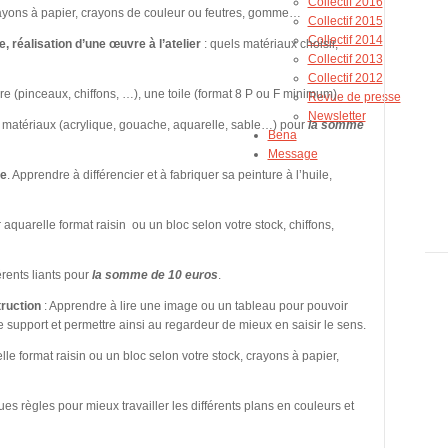
Collectif 2016
rayons à papier, crayons de couleur ou feutres, gomme…
Collectif 2015
Collectif 2014
le, réalisation d’une œuvre à l’atelier
: quels matériaux choisir,
Collectif 2013
Collectif 2012
ure (pinceaux, chiffons, …), une toile (format 8 P ou F minimum).
Revue de presse
Newsletter
nts matériaux (acrylique, gouache, aquarelle, sable…) pour
la somme
Bena
Message
re
. Apprendre à différencier et à fabriquer sa peinture à l’huile,
 aquarelle format raisin ou un bloc selon votre stock, chiffons,
érents liants pour
la somme de 10 euros
.
ruction
: Apprendre à lire une image ou un tableau pour pouvoir
e support et permettre ainsi au regardeur de mieux en saisir le sens.
lle format raisin ou un bloc selon votre stock, crayons à papier,
es règles pour mieux travailler les différents plans en couleurs et