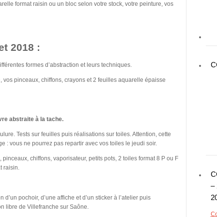
relle format raisin ou un bloc selon votre stock, votre peinture, vos
et 2018 :
C
ifférentes formes d’abstraction et leurs techniques.
, vos pinceaux, chiffons, crayons et 2 feuilles aquarelle épaisse
re abstraite à la tache.
ure. Tests sur feuilles puis réalisations sur toiles. Attention, cette
 vous ne pourrez pas repartir avec vos toiles le jeudi soir.
, pinceaux, chiffons, vaporisateur, petits pots, 2 toiles format 8 P ou F
 raisin.
C
–
2
n d’un pochoir, d’une affiche et d’un sticker à l’atelier puis
on libre de Villefranche sur Saône.
Co