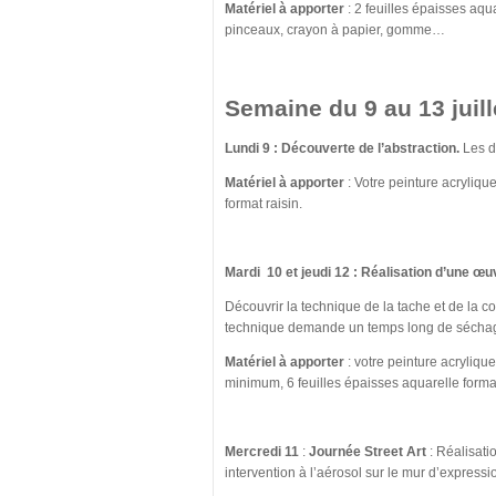
Matériel à apporter
: 2 feuilles épaisses aqua
pinceaux, crayon à papier, gomme…
Semaine du 9 au 13 juill
Lundi 9 :
Découverte de l’abstraction
.
Les d
Matériel à apporter
: Votre peinture acrylique
format raisin.
Mardi 10 et jeudi 12 :
Réalisation d’une œuv
Découvrir la technique de la tache et de la coul
technique demande un temps long de séchage :
Matériel à apporter
: votre peinture acrylique
minimum, 6 feuilles épaisses aquarelle format
Mercredi 11
:
Journée Street Art
: Réalisatio
intervention à l’aérosol sur le mur d’expressi