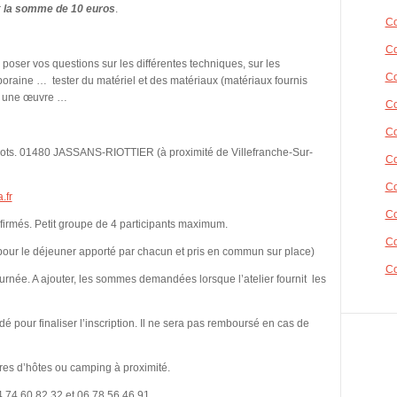
r
la somme de 10 euros
.
Co
Co
poser vos questions sur les différentes techniques, sur les
Co
oraine … tester du matériel et des matériaux (matériaux fournis
ir une œuvre …
Co
Co
icots. 01480 JASSANS-RIOTTIER (à proximité de Villefranche-Sur-
Co
Co
.fr
Co
firmés. Petit groupe de 4 participants maximum.
Co
pour le déjeuner apporté par chacun et pris en commun sur place)
Co
urnée. A ajouter, les sommes demandées lorsque l’atelier fournit les
é pour finaliser l’inscription. Il ne sera pas remboursé en cas de
res d’hôtes ou camping à proximité.
4 74 60 82 32 et 06 78 56 46 91