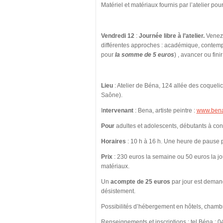
Matériel et matériaux fournis par l’atelier pou
Vendredi 12
:
Journée libre à l’atelier.
Venez 
différentes approches : académique, contemp
pour
la somme de 5 euros
) , avancer ou fin
Lieu
: Atelier de Béna, 124 allée des coquel
Saône).
I
ntervenant
: Bena, artiste peintre :
www.bena
Pour
adultes et adolescents, débutants à con
Horaires
: 10 h à 16 h. Une heure de pause 
Prix
: 230 euros la semaine ou 50 euros la jo
matériaux.
Un
acompte de 25 euros
par jour est demand
désistement.
Possibilités d’hébergement en hôtels, chamb
Renseignements et inscriptions : tel Béna : 0