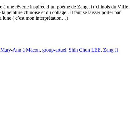
ite à une rêverie inspirée d’un poème de Zang Ji ( chinois du VIIIe
la peinture chinoise et du collage . Il faut se laisser porter par
la lune ( c’est mon interprétation…)
e Mary-Ann à Mâcon
,
group-artuel
,
Shih Chun LEE
,
Zang Ji