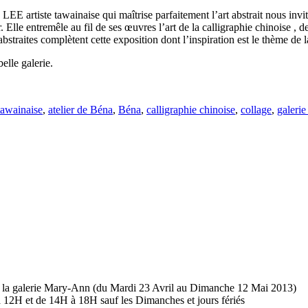
LEE artiste tawainaise qui maîtrise parfaitement l’art abstrait nous inv
Elle entremêle au fil de ses œuvres l’art de la calligraphie chinoise , de 
straites complètent cette exposition dont l’inspiration est le thème de 
elle galerie.
 tawainaise
,
atelier de Béna
,
Béna
,
calligraphie chinoise
,
collage
,
galeri
à la galerie Mary-Ann (du Mardi 23 Avril au Dimanche 12 Mai 2013)
 à 12H et de 14H à 18H sauf les Dimanches et jours fériés