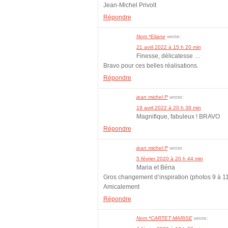
Jean-Michel Privolt
Répondre
Nom *Eliane
wrote:
21 avril 2022 à 15 h 20 min
Finesse, délicatesse …
Bravo pour ces belles réalisations.
Répondre
jean michel P
wrote:
19 avril 2022 à 20 h 39 min
Magnifique, fabuleux ! BRAVO
Répondre
jean michel P
wrote:
5 février 2020 à 20 h 44 min
Maria et Béna
Gros changement d’inspiration (photos 9 à 
Amicalement
Répondre
Nom *CARTET MARISE
wrote: