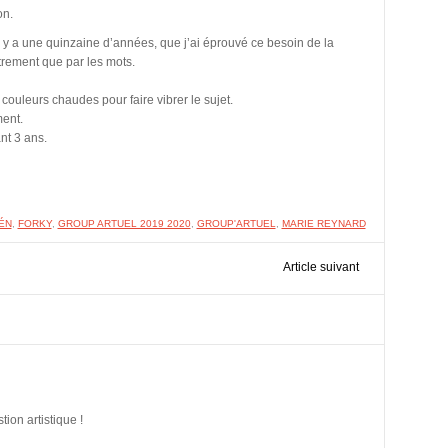
on.
 il y a une quinzaine d’années, que j’ai éprouvé ce besoin de la
trement que par les mots.
couleurs chaudes pour faire vibrer le sujet.
ment.
nt 3 ans.
ÉN
,
FORKY
,
GROUP ARTUEL 2019 2020
,
GROUP'ARTUEL
,
MARIE REYNARD
Article suivant
tion artistique !