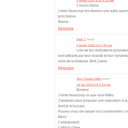
4 février 2020 à 10 h 20 min
Coucou Maria
j’aime beaucoup tes dessins une autre appro
gros bisous
Marise
Répondre
Alain T.
wrote:
4 février 2020 à 9 h 05 min
Loin de tes réalisations picturale
sont attirants par leur vivacité et leur dynam
voire de la tristesse. Bref, j’aime.
Répondre
Nom *Camus Gilles
wrote:
19 juin 2018 à 9 h 54 min
Bonjour
J’aime beaucoup ce que vous faites
J’aimerais vous proposer une exposition à la
dont je m’occupe
Pouvez-vous me laisser vos coordonnées ( mail
Merci
Cordialement
CAMUS Gilles