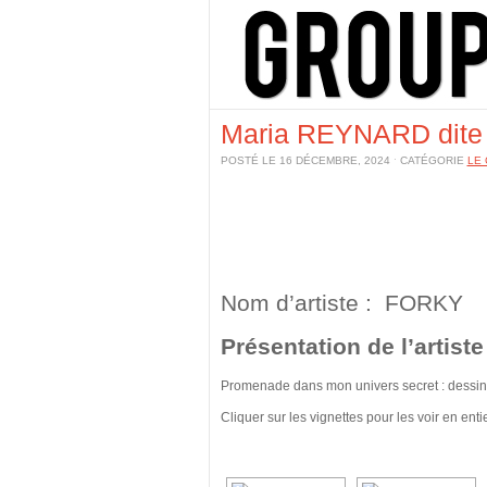
Maria REYNARD dit
POSTÉ LE 16 DÉCEMBRE, 2024 ˑ CATÉGORIE
LE 
Nom d’artiste : FORKY
Présentation de l’artis
Promenade dans mon univers secret : dessins 
Cliquer sur les vignettes pour les voir en enti