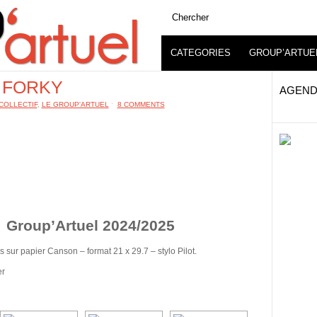
CATEGORIES
GROUP’ARTUE
e FORKY
AGEND
COLLECTIF
,
LE GROUP'ARTUEL
ˑ
8 COMMENTS
te Group’Artuel 2024/2025
sur papier Canson – format 21 x 29.7 – stylo Pilot.
er