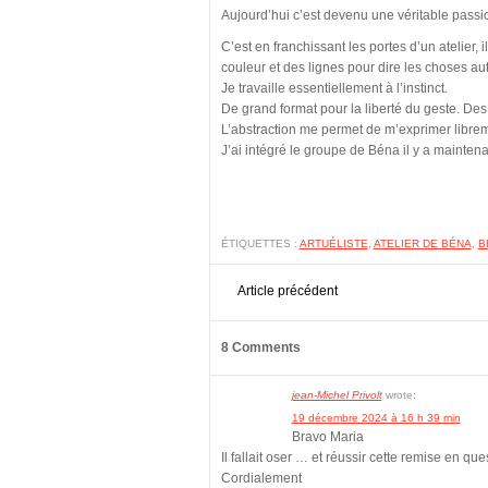
Aujourd’hui c’est devenu une véritable passi
C’est en franchissant les portes d’un atelier,
couleur et des lignes pour dire les choses au
Je travaille essentiellement à l’instinct.
De grand format pour la liberté du geste. Des 
L’abstraction me permet de m’exprimer libre
J’ai intégré le groupe de Béna il y a maintena
ÉTIQUETTES :
ARTUÉLISTE
,
ATELIER DE BÉNA
,
B
Article précédent
8 Comments
jean-Michel Privolt
wrote:
19 décembre 2024 à 16 h 39 min
Bravo Maria
Il fallait oser … et réussir cette remise en ques
Cordialement