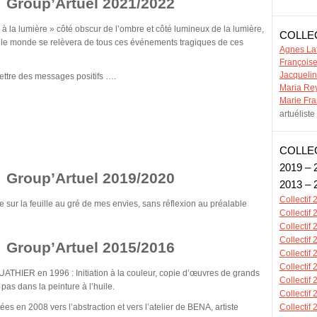
te Group’Artuel 2021/2022
 à la lumière » côté obscur de l’ombre et côté lumineux de la lumière,
COLLEC
e le monde se relèvera de tous ces événements tragiques de ces
Agnes Laf
François
Jacquelin
ettre des messages positifs ….
Maria Re
Marie Fr
artuéliste
COLLECT
2019 – 
te Group’Artuel 2019/2020
2013 – 
Collectif
e sur la feuille au gré de mes envies, sans réflexion au préalable
Collectif
Collectif
Collectif
te Group’Artuel 2015/2016
Collectif
Collectif
BUATHIER en 1996 : Initiation à la couleur, copie d’œuvres de grands
Collectif
pas dans la peinture à l’huile.
Collectif
es en 2008 vers l’abstraction et vers l’atelier de BENA, artiste
Collectif