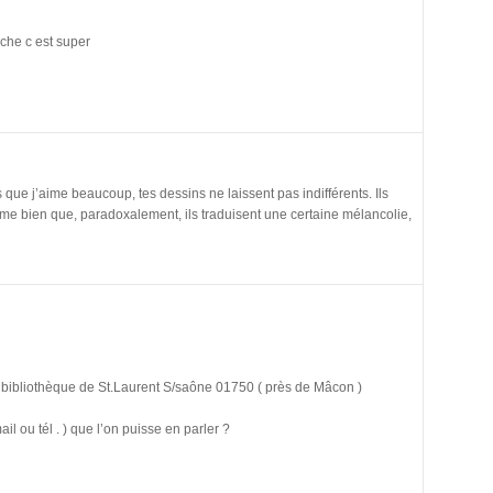
che c est super
s que j’aime beaucoup, tes dessins ne laissent pas indifférents. Ils
isme bien que, paradoxalement, ils traduisent une certaine mélancolie,
 bibliothèque de St.Laurent S/saône 01750 ( près de Mâcon )
 ou tél . ) que l’on puisse en parler ?