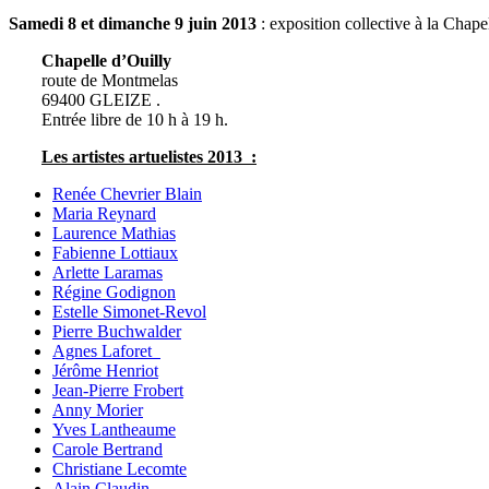
Samedi 8 et dimanche 9 juin 2013
: exposition collective à la Chape
Chapelle d’Ouilly
route de Montmelas
69400 GLEIZE .
Entrée libre de 10 h à 19 h.
Les artistes artuelistes 2013 :
Renée Chevrier Blain
Maria Reynard
Laurence Mathias
Fabienne Lottiaux
Arlette Laramas
Régine Godignon
Estelle Simonet-Revol
Pierre Buchwalder
Agnes Laforet
Jérôme Henriot
Jean-Pierre Frobert
Anny Morier
Yves Lantheaume
Carole Bertrand
Christiane Lecomte
Alain Claudin